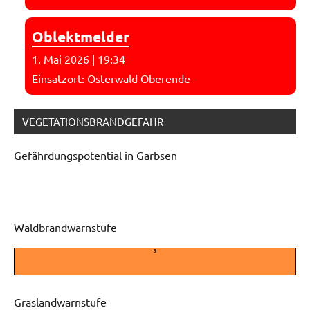
Oblektmelder
1. Mai 2026
|
19:34
Einsatzort: Osterwald Oberende
VEGETATIONSBRANDGEFAHR
Gefährdungspotential in Garbsen
Waldbrandwarnstufe
3
Graslandwarnstufe