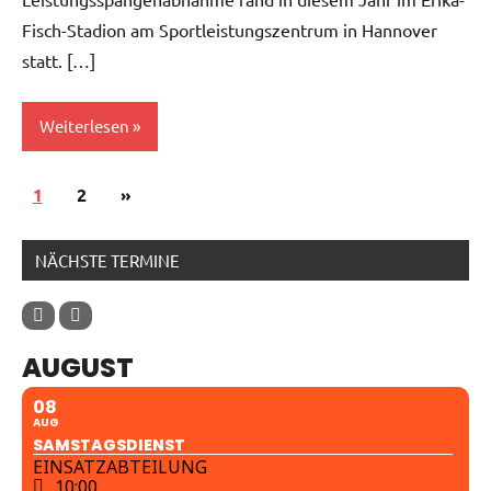
Fisch-Stadion am Sportleistungszentrum in Hannover
statt. […]
Weiterlesen
1
Allgemein
2
Nächste
»
Seitennummerierung
Beiträge
der
NÄCHSTE TERMINE
Beiträge
AUGUST
08
AUG
SAMSTAGSDIENST
EINSATZABTEILUNG
10:00