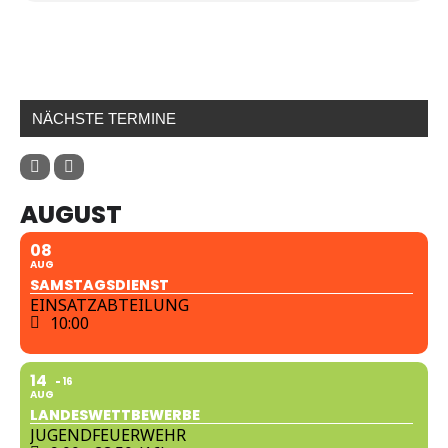
NÄCHSTE TERMINE
AUGUST
08
AUG
SAMSTAGSDIENST
EINSATZABTEILUNG
10:00
14
16
AUG
LANDESWETTBEWERBE
JUGENDFEUERWEHR