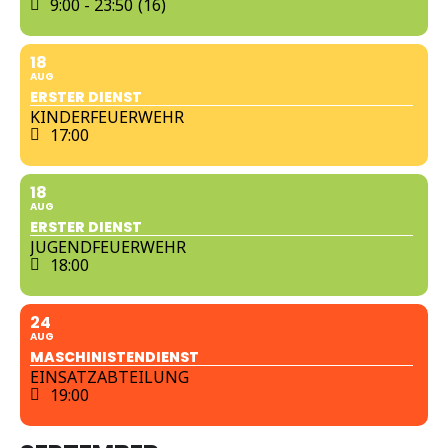
9:00 - 23:50
(16)
18
AUG
ERSTER DIENST
KINDERFEUERWEHR
17:00
18
AUG
ERSTER DIENST
JUGENDFEUERWEHR
18:00
24
AUG
MASCHINISTENDIENST
EINSATZABTEILUNG
19:00