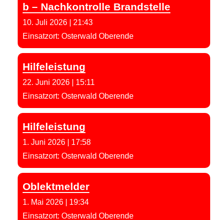
b – Nachkontrolle Brandstelle
10. Juli 2026
|
21:43
Einsatzort: Osterwald Oberende
Hilfeleistung
22. Juni 2026
|
15:11
Einsatzort: Osterwald Oberende
Hilfeleistung
1. Juni 2026
|
17:58
Einsatzort: Osterwald Oberende
Oblektmelder
1. Mai 2026
|
19:34
Einsatzort: Osterwald Oberende