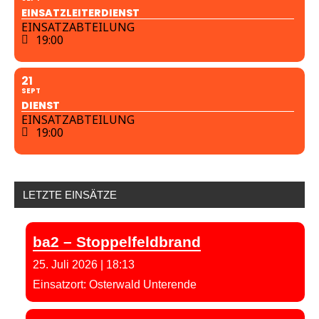
EINSATZLEITERDIENST
EINSATZABTEILUNG
19:00
21
SEPT
DIENST
EINSATZABTEILUNG
19:00
LETZTE EINSÄTZE
ba2 – Stoppelfeldbrand
25. Juli 2026
|
18:13
Einsatzort: Osterwald Unterende