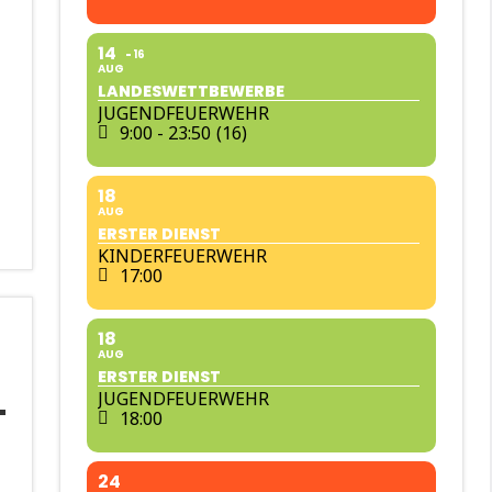
14
16
AUG
LANDESWETTBEWERBE
JUGENDFEUERWEHR
9:00 - 23:50
(16)
18
AUG
ERSTER DIENST
KINDERFEUERWEHR
17:00
18
AUG
ERSTER DIENST
JUGENDFEUERWEHR
18:00
6
24