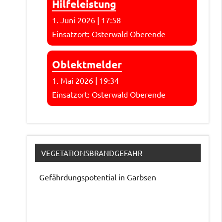
Hilfeleistung
1. Juni 2026
|
17:58
Einsatzort: Osterwald Oberende
Oblektmelder
1. Mai 2026
|
19:34
Einsatzort: Osterwald Oberende
VEGETATIONSBRANDGEFAHR
Gefährdungspotential in Garbsen