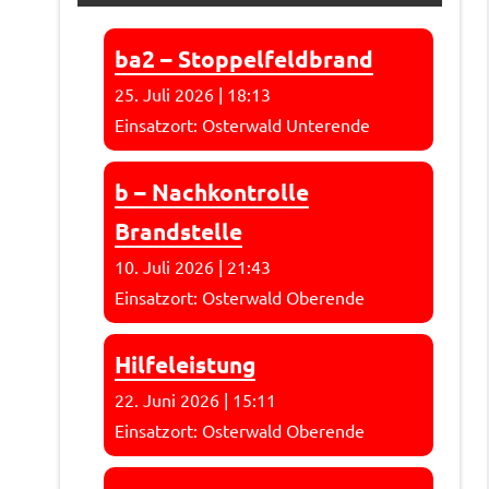
ba2 – Stoppelfeldbrand
25. Juli 2026
|
18:13
Einsatzort: Osterwald Unterende
b – Nachkontrolle
Brandstelle
10. Juli 2026
|
21:43
Einsatzort: Osterwald Oberende
Hilfeleistung
22. Juni 2026
|
15:11
Einsatzort: Osterwald Oberende