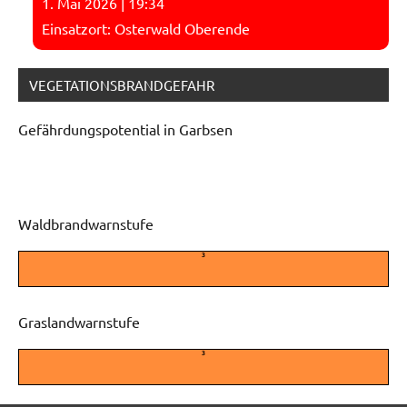
1. Mai 2026
|
19:34
Einsatzort: Osterwald Oberende
VEGETATIONSBRANDGEFAHR
Gefährdungspotential in Garbsen
Waldbrandwarnstufe
3
Graslandwarnstufe
3