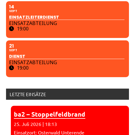
14
SEPT
EINSATZLEITERDIENST
EINSATZABTEILUNG
19:00
21
SEPT
DIENST
EINSATZABTEILUNG
19:00
LETZTE EINSÄTZE
ba2 – Stoppelfeldbrand
25. Juli 2026
|
18:13
Einsatzort: Osterwald Unterende