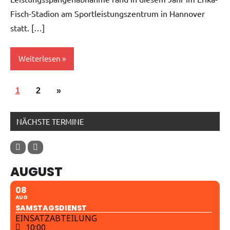
Fisch-Stadion am Sportleistungszentrum in Hannover
statt. […]
Weiterlesen
Allgemein
1
2
Nächste
»
Seitennummerierung
Beiträge
der
NÄCHSTE TERMINE
Beiträge
AUGUST
08
AUG
SAMSTAGSDIENST
EINSATZABTEILUNG
10:00