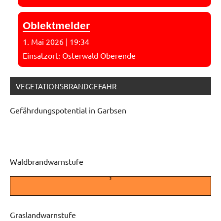
Oblektmelder
1. Mai 2026
|
19:34
Einsatzort: Osterwald Oberende
VEGETATIONSBRANDGEFAHR
Gefährdungspotential in Garbsen
Waldbrandwarnstufe
3
Graslandwarnstufe