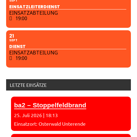
SEPT
EINSATZLEITERDIENST
EINSATZABTEILUNG
19:00
21
SEPT
DIENST
EINSATZABTEILUNG
19:00
LETZTE EINSÄTZE
ba2 – Stoppelfeldbrand
25. Juli 2026
|
18:13
Einsatzort: Osterwald Unterende