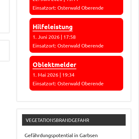
Einsatzort: Osterwald Oberende
Hilfeleistung
1. Juni 2026
|
17:58
Einsatzort: Osterwald Oberende
Oblektmelder
1. Mai 2026
|
19:34
Einsatzort: Osterwald Oberende
VEGETATIONSBRANDGEFAHR
Gefährdungspotential in Garbsen