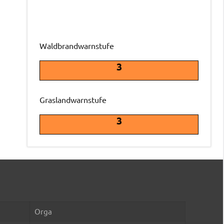
Waldbrandwarnstufe
3
Graslandwarnstufe
3
Orga