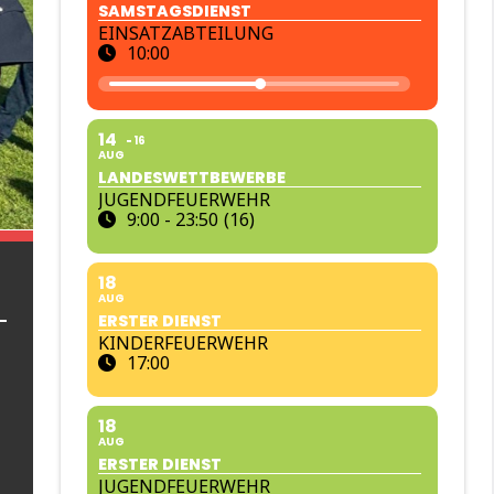
SAMSTAGSDIENST
EINSATZABTEILUNG
10:00
14
16
AUG
LANDESWETTBEWERBE
JUGENDFEUERWEHR
9:00 - 23:50
(16)
18
AUG
ERSTER DIENST
KINDERFEUERWEHR
17:00
18
AUG
ERSTER DIENST
JUGENDFEUERWEHR