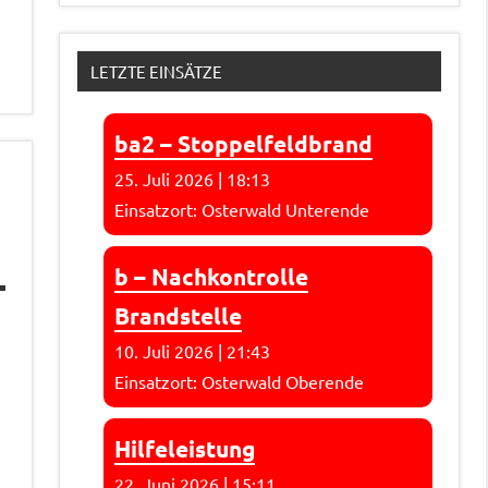
LETZTE EINSÄTZE
ba2 – Stoppelfeldbrand
25. Juli 2026
|
18:13
Einsatzort: Osterwald Unterende
b – Nachkontrolle
Brandstelle
10. Juli 2026
|
21:43
Einsatzort: Osterwald Oberende
Hilfeleistung
m
22. Juni 2026
|
15:11