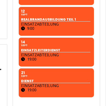
12
SEPT
REALBRANDAUSBILDUNG TEIL 1
EINSATZABTEILUNG
9:00
14
SEPT
EINSATZLEITERDIENST
EINSATZABTEILUNG
19:00
21
SEPT
DIENST
EINSATZABTEILUNG
19:00