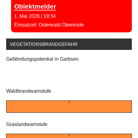
Oblektmelder
1. Mai 2026
|
19:34
Einsatzort: Osterwald Oberende
VEGETATIONSBRANDGEFAHR
Gefährdungspotential in Garbsen
Waldbrandwarnstufe
3
Graslandwarnstufe
3