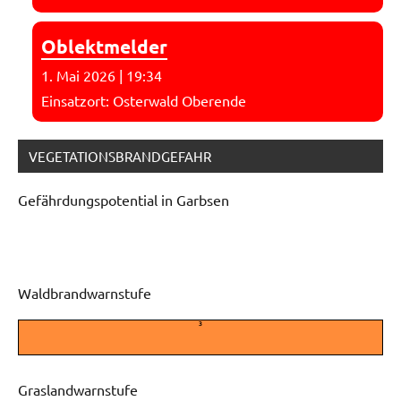
Oblektmelder
1. Mai 2026
|
19:34
Einsatzort: Osterwald Oberende
VEGETATIONSBRANDGEFAHR
Gefährdungspotential in Garbsen
Waldbrandwarnstufe
3
Graslandwarnstufe