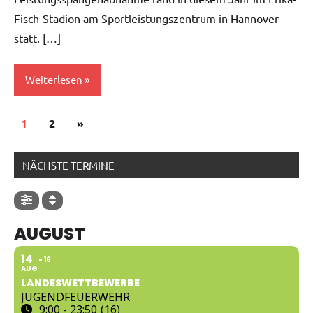
Fisch-Stadion am Sportleistungszentrum in Hannover
statt. […]
Weiterlesen
1
Allgemein
2
Nächste
»
Seitennummerierung
Beiträge
der
NÄCHSTE TERMINE
Beiträge
AUGUST
14
16
AUG
LANDESWETTBEWERBE
JUGENDFEUERWEHR
9:00 - 23:50
(16)