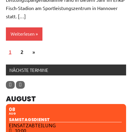
Fisch-Stadion am Sportleistungszentrum in Hannover
statt. […]
Weiterlesen
Allgemein
1
2
Nächste
»
Seitennummerierung
Beiträge
der
NÄCHSTE TERMINE
Beiträge
AUGUST
08
AUG
SAMSTAGSDIENST
EINSATZABTEILUNG
10:00