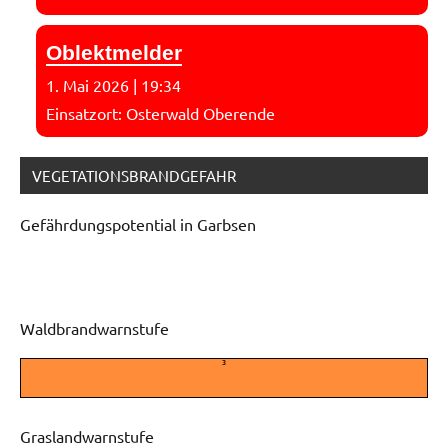
Oblektmelder
1. Mai 2026
|
19:34
Einsatzort: Osterwald Oberende
VEGETATIONSBRANDGEFAHR
Gefährdungspotential in Garbsen
Waldbrandwarnstufe
3
Graslandwarnstufe