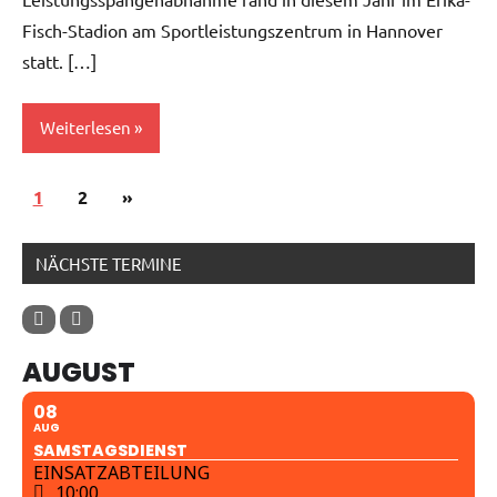
Fisch-Stadion am Sportleistungszentrum in Hannover
statt. […]
Weiterlesen
1
Allgemein
2
Nächste
»
Seitennummerierung
Beiträge
der
NÄCHSTE TERMINE
Beiträge
AUGUST
08
AUG
SAMSTAGSDIENST
EINSATZABTEILUNG
10:00