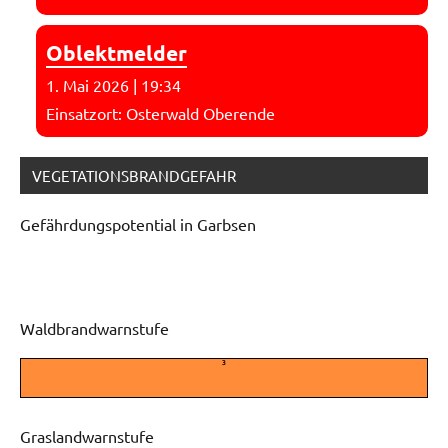
Oblektmelder
1. Mai 2026
|
19:34
Einsatzort: Osterwald Oberende
VEGETATIONSBRANDGEFAHR
Gefährdungspotential in Garbsen
Waldbrandwarnstufe
3
Graslandwarnstufe