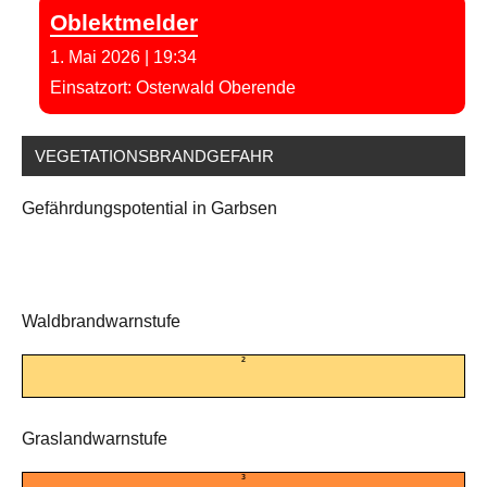
Oblektmelder
1. Mai 2026
|
19:34
Einsatzort: Osterwald Oberende
VEGETATIONSBRANDGEFAHR
Gefährdungspotential in Garbsen
Waldbrandwarnstufe
2
Graslandwarnstufe
3